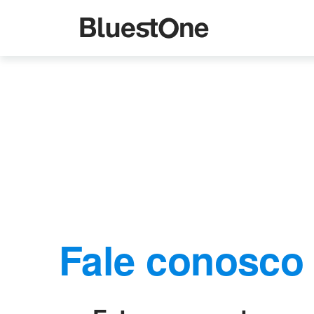
Institucional
Como Fazemos
Projetos
Contato
Fale conosco
Blog
Canal de Ética